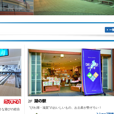
一
“びわ湖・滋賀”のおいしいもの、お土産が勢ぞろい！
まな遊びの総合